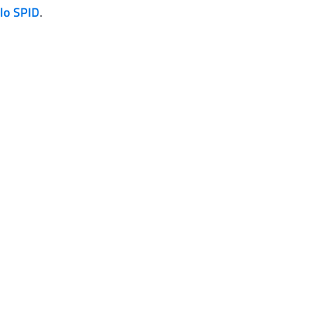
llo SPID
.